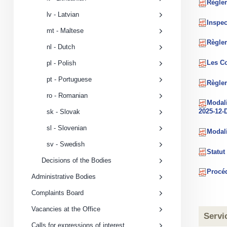
Règlem
lv - Latvian
Inspec
mt - Maltese
Règlem
nl - Dutch
Les Co
pl - Polish
pt - Portuguese
Règlem
ro - Romanian
Modali
2025-12-D
sk - Slovak
sl - Slovenian
Modali
sv - Swedish
Statut
Decisions of the Bodies
Procéd
Administrative Bodies
Complaints Board
Vacancies at the Office
​​​​Se
Calls for expressions of interest