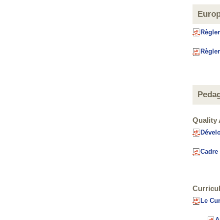
Europ
Règlem
Règlem
Pedag
Quality
Dévelo
Cadre 
Curricu
Le Cur