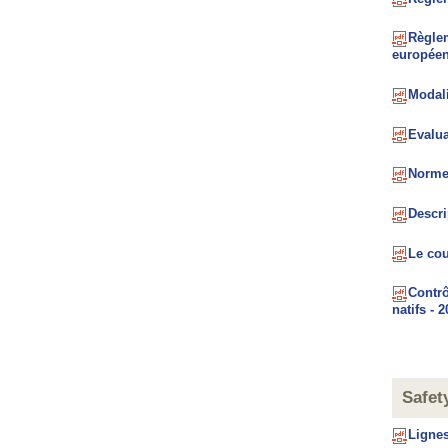
Règlem
européenn
Modali
Evalua
Normes
Descrip
Le cou
Contrô
natifs - 
Safet
Lignes