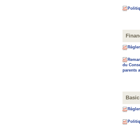
Politi
Finan
Règlem
Remani
du Conse
parents 
Basic
Règlem
Politi