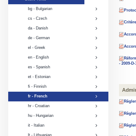
Texts
submenu
bg - Bulgarian
Protoc
cs - Czech
Critèr
da - Danish
Accord
de - German
Accord
el - Greek
en - English
Réform
- 2009-D-
es - Spanish
et - Estonian
fi - Finnish
​​​​Ad
fr - French
Règlem
hr - Croatian
Règlem
hu - Hungarian
Règlem
it - Italian
lt - Lithuanian