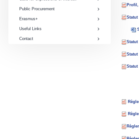
Profil
Public Procurement
Statut
Erasmus+
Useful Links
S
Contact
Statut
Statut
Statut
Règlem
Règlem
Règlem
Règlem