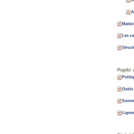
A
A
Matièr
Les co
Struct
Pupils'
Politi
Outils
Summat
Lignes