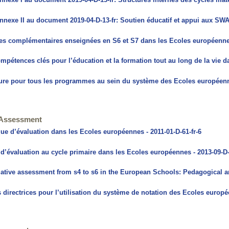
nnexe I au document 2019-04-D-13-fr: Structures internes des cycles mate
nnexe II au document 2019-04-D-13-fr: Soutien éducatif et appui aux SWA
es complémentaires enseignées en S6 et S7 dans les Ecoles européennes
mpétences clés pour l’éducation et la formation tout au long de la vie d
ure pour tous les programmes au sein du système des Ecoles européenne
 Assessment
que d’évaluation dans les Ecoles européennes - 2011-01-D-61-fr-6
 d’évaluation au cycle primaire dans les Ecoles européennes - 2013-09-D-
ive assessment from s4 to s6 in the European Schools: Pedagogical an
 directrices pour l’utilisation du système de notation des Ecoles europée