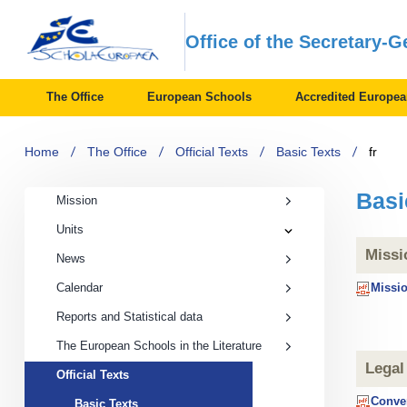
Office of the Secretary-
The Office
European Schools
Accredited Europe
Home
The Office
Official Texts
Basic Texts
fr
Basi
Mission
Units
Units
submenu
Missi
News
Calendar
Missio
Reports and Statistical data
The European Schools in the Literature
Legal
Official
Official Texts
Texts
Conven
submenu
Basic
Basic Texts