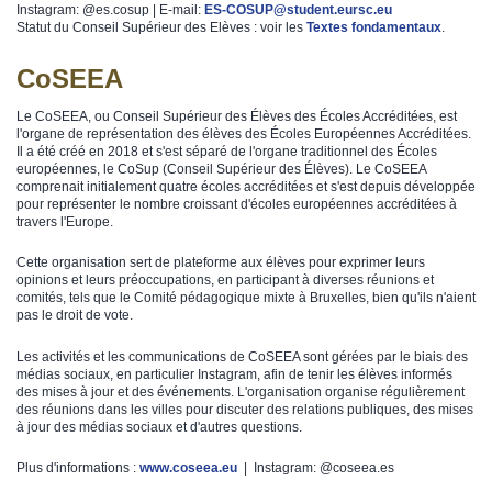
Instagram: @es.cosup | E-mail:
ES-COSUP@student.eursc.eu
Statut du Conseil Supérieur des Elèves : voir les
Textes fondamentaux
.
CoSEEA
Le CoSEEA, ou Conseil Supérieur des Élèves des Écoles Accréditées, est
l'organe de représentation des élèves des Écoles Européennes Accréditées.
Il a été créé en 2018 et s'est séparé de l'organe traditionnel des Écoles
européennes, le CoSup (Conseil Supérieur des Élèves). Le CoSEEA
comprenait initialement quatre écoles accréditées et s'est depuis développée
pour représenter le nombre croissant d'écoles européennes accréditées à
travers l'Europe.
Cette organisation sert de plateforme aux élèves pour exprimer leurs
opinions et leurs préoccupations, en participant à diverses réunions et
comités, tels que le Comité pédagogique mixte à Bruxelles, bien qu'ils n'aient
pas le droit de vote.
Les activités et les communications de CoSEEA sont gérées par le biais des
médias sociaux, en particulier Instagram, afin de tenir les élèves informés
des mises à jour et des événements. L'organisation organise régulièrement
des réunions dans les villes pour discuter des relations publiques, des mises
à jour des médias sociaux et d'autres questions.
Plus d'informations :
www.coseea.eu
| Instagram: @coseea.es