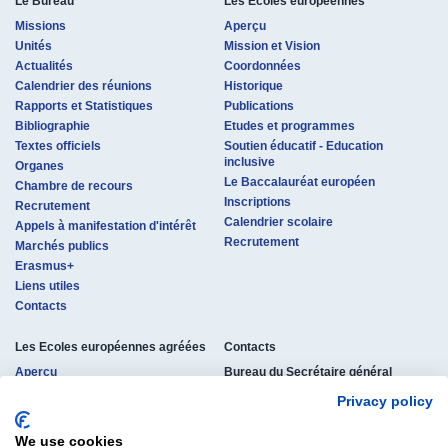
Le Bureau
Les Ecoles européennes
Missions
Aperçu
Unités
Mission et Vision
Actualités
Coordonnées
Calendrier des réunions
Historique
Rapports et Statistiques
Publications
Bibliographie
Etudes et programmes
Textes officiels
Soutien éducatif - Education
inclusive
Organes
Le Baccalauréat européen
Chambre de recours
Inscriptions
Recrutement
Calendrier scolaire
Appels à manifestation d'intérêt
Recrutement
Marchés publics
Erasmus+
Liens utiles
Contacts
Les Ecoles européennes agréées
Contacts
Aperçu
Bureau du Secrétaire général
des Ecoles européennes
Procédure d'agrément
Privacy policy
rue de la Science 23
Coordonnées
B-1040 Bruxelles, Belgique
Structure pédagogique
Tél. : +32 (0)2 895 26 11
We use cookies