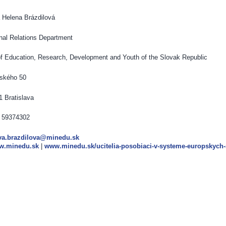
Helena Brázdilová
onal Relations Department
of Education, Research, Development and Youth of the Slovak Republic
ského 50
 Bratislava
2 59374302
va.brazdilova@minedu.sk
w.minedu.sk
|
www.minedu.sk/ucitelia-posobiaci-v-systeme-europskych-