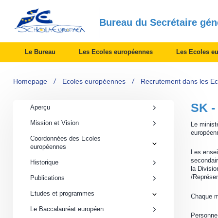
Bureau du Secrétaire gén
Le Bureau
Les Ecoles européennes
Les Ecoles e
Homepage
Ecoles européennes
Recrutement dans les E
SK -
Aperçu
Mission et Vision
Le minist
européenn
Coordonnées des Ecoles
Coordonnées
européennes
des
Les ensei
Ecoles
secondair
Historique
européennes
la Divisi
submenu
/Représent
Publications
Etudes
Etudes et programmes
Chaque me
et
programmes
Le Baccalauréat européen
submenu
Personne