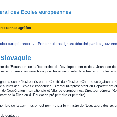
éral des Ecoles européennes
uropéennes agréées
coles européennes
Personnel enseignant détaché par les gouvern
 Slovaquie
ère de l'Education, de la Recherche, du Développement et de la Jeunesse de 
es et organise les sélections pour les enseignants détachés aux Ecoles eur
gnants sont sélectionnés par un Comité de sélection (Chef de délégation au 
e auprès des Ecoles européennes, Directeur/Représentant du Département du
on de Coopération internationale et Affaires européennes, Directeur général /R
ant de la Division d l'Education pré-primaire et primaire).
mbre de la Commission est nommé par le ministre de l'Education, des Scien
 de contact :