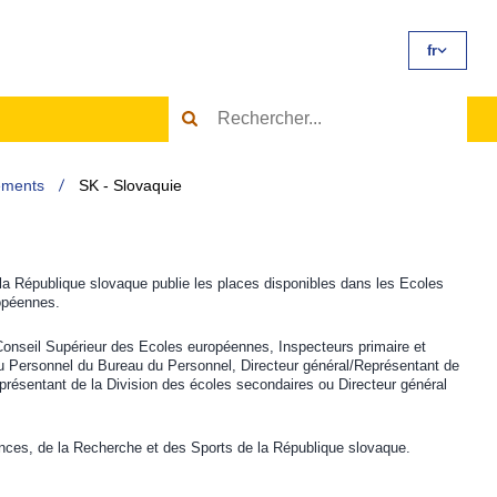
fr
SK
Select
-
language
Slovaquie
TODO
Sear
Search
Results
ements
SK - Slovaquie
la République slovaque publie les places disponibles dans les Ecoles
opéennes.
Conseil Supérieur des Ecoles européennes, Inspecteurs primaire et
 Personnel du Bureau du Personnel, Directeur général/Représentant de
eprésentant de la Division des écoles secondaires ou Directeur général
ces, de la Recherche et des Sports de la République slovaque.