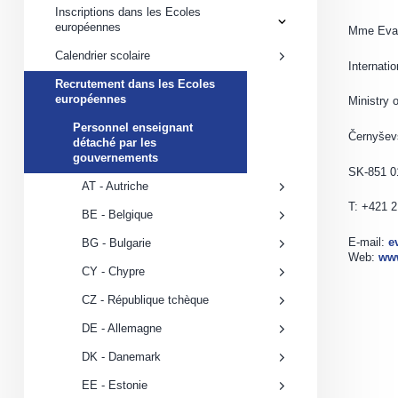
Inscriptions dans les Ecoles
Inscriptions
européennes
Mme Eva 
dans
les
Calendrier scolaire
Ecoles
Internati
européennes
Recrutement dans les Ecoles
submenu
Recrutement
européennes
Ministry 
dans
les
Personnel enseignant
Ecoles
Černyšev
Personnel
détaché par les
européennes
enseignant
submenu
gouvernements
détaché
SK-851 01
par
AT - Autriche
les
T: +421 
gouvernements
BE - Belgique
submenu
E-mail:
e
BG - Bulgarie
Web:
ww
CY - Chypre
CZ - République tchèque
DE - Allemagne
DK - Danemark
EE - Estonie