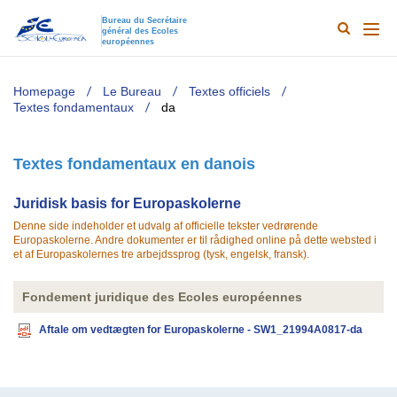
Bureau du Secrétaire
général des Ecoles
Search
Main
européennes
Results
naviga
TODO
Homepage
Le Bureau
Textes officiels
Textes fondamentaux
da
Textes fondamentaux en danois
​​Juridisk basis for Europaskolerne
Denne side indeholder et udvalg af officielle tekster vedrørende
Europaskolerne. Andre dokumenter er til rådighed online på dette websted i
et af Europaskolernes tre arbejdssprog (tysk, engelsk, fransk).
Fondement juridique des Ecoles européennes
Aftale om vedtægten for Europaskolerne - SW1_21994A0817-da