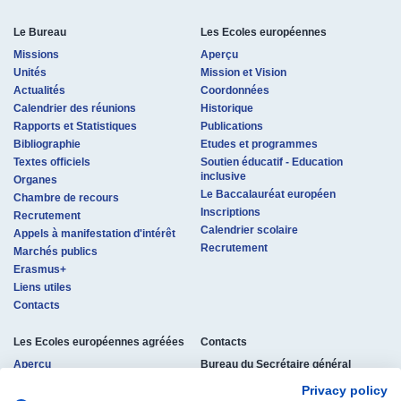
Le Bureau
Les Ecoles européennes
Missions
Aperçu
Unités
Mission et Vision
Actualités
Coordonnées
Calendrier des réunions
Historique
Rapports et Statistiques
Publications
Bibliographie
Etudes et programmes
Textes officiels
Soutien éducatif - Education
inclusive
Organes
Le Baccalauréat européen
Chambre de recours
Inscriptions
Recrutement
Calendrier scolaire
Appels à manifestation d'intérêt
Recrutement
Marchés publics
Erasmus+
Liens utiles
Contacts
Les Ecoles européennes agréées
Contacts
Aperçu
Bureau du Secrétaire général
des Ecoles européennes
Procédure d'agrément
Privacy policy
rue de la Science 23
Coordonnées