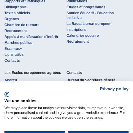
Rapports et Statistiques
Publications
Bibliographie
Etudes et programmes
Textes officiels
Soutien éducatif - Education
inclusive
Organes
Le Baccalauréat européen
Chambre de recours
Inscriptions
Recrutement
Calendrier scolaire
Appels à manifestation d'intérêt
Recrutement
Marchés publics
Erasmus+
Liens utiles
Contacts
Les Ecoles européennes agréées
Contacts
Aperçu
Bureau du Secrétaire général
des Ecoles européennes
Procédure d'agrément
Privacy policy
rue de la Science 23
Coordonnées
B-1040 Bruxelles, Belgique
Structure pédagogique
Tél. : +32 (0)2 895 26 11
We use cookies
Etudes et diplômes
osg-contact@eursc.eu
We may place these for analysis of our visitor data, to improve our website,
Inscriptions
show personalised content and to give you a great website experience. For
Textes officiels
more information about the cookies we use open the settings.
Recrutement