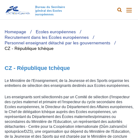
Bureau du Secrétaire
général des Ecoles
Search
Main
européennes
Results
naviga
TODO
Homepage
Ecoles européennes
Recrutement dans les Ecoles européennes
Personnel enseignant détaché par les gouvernements
CZ - République tchèque
CZ - République tchèque
Le Ministère de l'Enseignement, de la Jeunesse et des Sports organise les
entretiens de sélection des enseignants destinés aux Ecoles européennes.
Les enseignants sont sélectionnés par un Comité de sélection (l'inspecteur
des cycles maternel et primaire et l'inspecteur du cycle secondaire des
Ecoles européennes, le Directeur du Département des Affaires européennes,
le Chef de délégation tchèque auprès des Ecoles européennes, un
représentant du Département des Écoles maternelles/primaires ou
secondaires du Ministère de l'Education, un représentant des autorités
détachantes - Centre pour la Coopération internationale (Dům zahraniční
spolupráce/DZS), une organisation qui dépend du Ministère de l'Education,
de la Jeunesse et des Sports qui est chargée par le Ministère de conclure