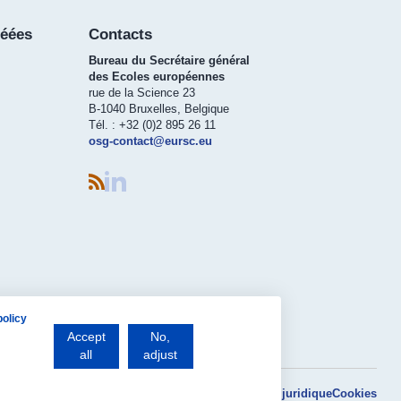
réées
Contacts
Bureau du Secrétaire général
des Ecoles européennes
rue de la Science 23
B-1040 Bruxelles, Belgique
Tél. : +32 (0)2 895 26 11
osg-contact@eursc.eu
policy
Accept
No,
all
adjust
Avis juridique
Cookies