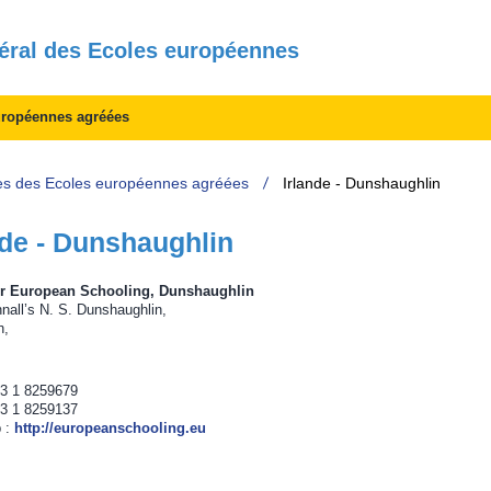
éral des Ecoles européennes
uropéennes agréées
s des Ecoles européennes agréées
Irlande - Dunshaughlin
nde - Dunshaughlin
or European Schooling, Dunshaughlin
nall’s N. S. Dunshaughlin,
h,
53 1 8259679
53 1 8259137
b :
http://europeanschooling.eu