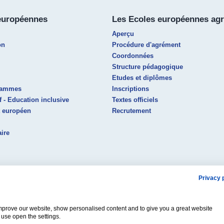
européennes
Les Ecoles européennes ag
Aperçu
on
Procédure d'agrément
Coordonnées
Structure pédagogique
Etudes et diplômes
grammes
Inscriptions
f - Education inclusive
Textes officiels
t européen
Recrutement
aire
Privacy 
 improve our website, show personalised content and to give you a great website
use open the settings.