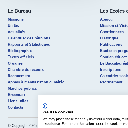
Le Bureau
Les Ecoles 
Missions
Aperçu
Unités
Mission et Visi
Actualités
Coordonnées
Calendrier des réunions
Historique
Rapports et Statistiques
Publications
Bibliographie
Etudes et pro
Textes officiels
Soutien éducati
Organes
Le Baccalauréa
Chambre de recours
Inscriptions
Recrutement
Calendrier scol
Appels à manifestation d'intérêt
Recrutement
Marchés publics
Erasmus+
Liens utiles
Contacts
We use cookies
We may place these for analysis of our visitor data, to
experience. For more information about the cookies we 
© Copyright 2025 | Tous droits réservés