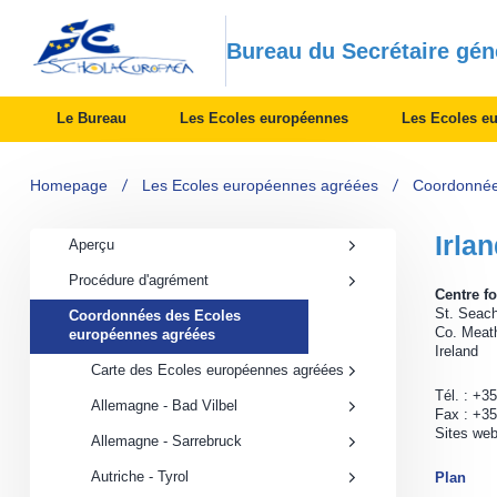
Bureau du Secrétaire gén
Le Bureau
Les Ecoles européennes
Les Ecoles e
Homepage
Les Ecoles européennes agréées
Coordonnée
Irla
Aperçu
Procédure d'agrément
Centre f
St. Seach
Coordonnées des Ecoles
Coordonnées
Co. Meat
européennes agréées
des
Ireland
Ecoles
Carte des Ecoles européennes agréées
européennes
agréées
Tél. : +3
Allemagne - Bad Vilbel
submenu
Fax : +3
Sites we
Allemagne - Sarrebruck
Autriche - Tyrol
Plan