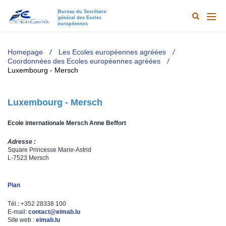
Bureau du Secrétaire
général des Ecoles
Search
Main
européennes
Results
naviga
TODO
Homepage
Les Ecoles européennes agréées
Coordonnées des Ecoles européennes agréées
Luxembourg - Mersch
Luxembourg - Mersch
Ecole internationale Mersch Anne Beffort
Adresse :
Square Princesse Marie-Astrid
L-7523 Mersch
Plan
Tél.: +352 28338 100
E-mail:
contact@eimab.lu
Site web :
eimab.lu