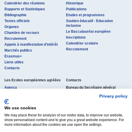
Calendrier des réunions
Historique
Rapports et Statistiques
Publications
Bibliographie
Etudes et programmes
Textes officiels
Soutien éducatif - Education
inclusive
Organes
Le Baccalauréat européen
Chambre de recours
Inscriptions
Recrutement
Calendrier scolaire
Appels à manifestation d'intérêt
Recrutement
Marchés publics
Erasmus+
Liens utiles
Contacts
Les Ecoles européennes agréées
Contacts
Aperçu
Bureau du Secrétaire général
des Ecoles européennes
Procédure d'agrément
Privacy policy
rue de la Science 23
Coordonnées
B-1040 Bruxelles, Belgique
Structure pédagogique
Tél. : +32 (0)2 895 26 11
We use cookies
Etudes et diplômes
osg-contact@eursc.eu
We may place these for analysis of our visitor data, to improve our website,
Inscriptions
show personalised content and to give you a great website experience. For
Textes officiels
more information about the cookies we use open the settings.
Recrutement