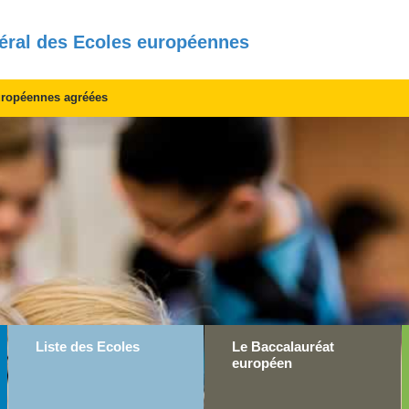
éral des Ecoles européennes
uropéennes agréées
Liste des Ecoles
Le Baccalauréat
européen