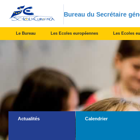
Bureau du Secrétaire gén
Le Bureau
Les Ecoles européennes
Les Ecoles e
Categories
Actualités
Calendrier