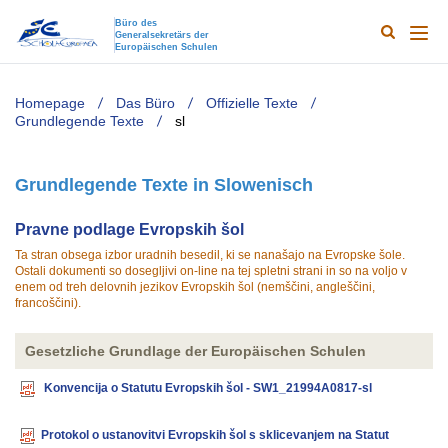
Büro des
Generalsekretärs der
Search
Main
Europäischen Schulen
Results
naviga
TODO
Homepage
Das Büro
Offizielle Texte
Grundlegende Texte
sl
Grundlegende Texte in Slowenisch
​​​​Pravne podlage Evropskih šol
Ta stran obsega izbor uradnih besedil, ki se nanašajo na Evropske šole.
Ostali dokumenti so dosegljivi on-line na tej spletni strani in so na voljo v
enem od treh delovnih jezikov Evropskih šol (nemščini, angleščini,
francoščini).​​
Gesetzliche Grundlage der Europäischen Schulen
Konvencija o Statutu Evropskih šol - SW1_21994A0817-sl
Protokol o ustanovitvi Evropskih šol s sklicevanjem na Statut