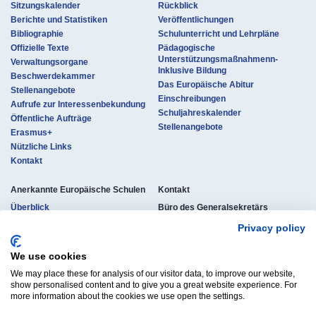
Sitzungskalender
Rückblick
Berichte und Statistiken
Veröffentlichungen
Bibliographie
Schulunterricht und Lehrpläne
Offizielle Texte
Pädagogische
Unterstützungsmaßnahmenn-
Verwaltungsorgane
Inklusive Bildung
Beschwerdekammer
Das Europäische Abitur
Stellenangebote
Einschreibungen
Aufrufe zur Interessenbekundung
Schuljahreskalender
Öffentliche Aufträge
Stellenangebote
Erasmus+
Nützliche Links
Kontakt
Anerkannte Europäische Schulen
K​ontakt
Überblick
Büro des Generalsekretärs
der Europäischen Schulen
Anerkennungsverfahren
Privacy policy
rue de la Science 23
Kontaktdaten
B-1040 Brüssel, Belgien
Organisation des Unterrichts
Tel.: +32 (0)2 895 26 11
We use cookies
Schulunterricht und Abschlüsse
osg-contact@eursc.eu
We may place these for analysis of our visitor data, to improve our website,
Einschreibungen
show personalised content and to give you a great website experience. For
Offizielle Dokumente
more information about the cookies we use open the settings.
Stellenangebote