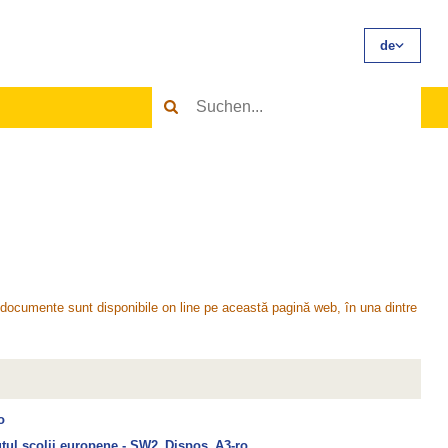
de
Grundlege
Select
Texte
language
in
TODO
Sear
Rumänisc
Search
Results
e documente sunt disponibile on line pe această pagină web, în una dintre
o
atutul scolii europene - SW2_Dispos_A3-ro