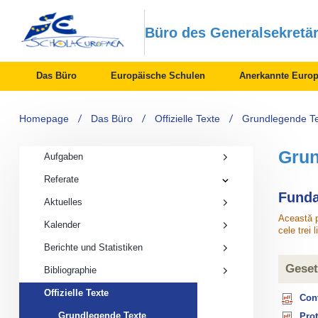
Büro des Generalsekretä
Das Büro
Europäische Schulen
Anerkannte Europ
Homepage
Das Büro
Offizielle Texte
Grundlegende T
Grun
Aufgaben
Referate
Referate
submenu
​​​Fun
Aktuelles
Această p
Kalender
cele trei 
Berichte und Statistiken
Geset
Bibliographie
Offizielle
Offizielle Texte
Conv
Texte
submenu
Grundlegende
Grundlegende Texte
Prot