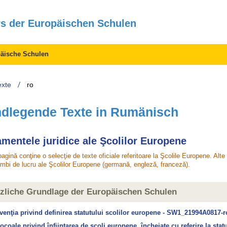
rs der Europäischen Schulen
äische Schulen
exte
ro
dlegende Texte in Rumänisch
damentele juridice ale Şcolilor Europene
agină conţine o selecţie de texte oficiale referitoare la Şcolile Europene. Alt
limbi de lucru ale Şcolilor Europene (germană, engleză, franceză).​​​
zliche Grundlage der Europäischen Schulen
enţia privind definirea statutului scolilor europene - SW1_21994A0817-r
ocoale privind înfiintarea de scoli europene, încheiate cu referire la st