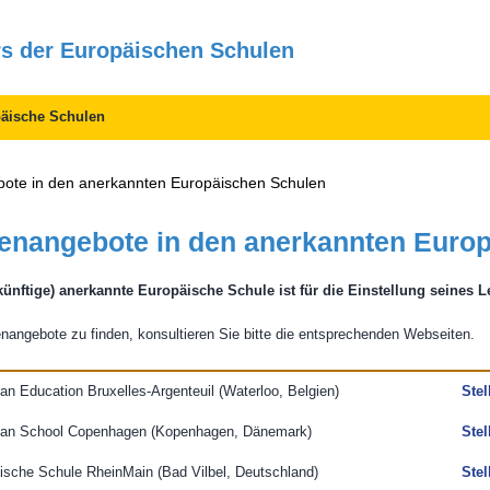
rs der Europäischen Schulen
äische Schulen
bote in den anerkannten Europäischen Schulen
lenangebote in den anerkannten Euro
künftige) anerkannte Europäische Schule ist für die Einstellung seines L
nangebote zu finden, konsultieren Sie bitte die entsprechenden Webseiten.
an Education Bruxelles-Argenteuil (Waterloo,
Belgien
)
Ste
opean School Copenhagen (Kopenhagen,
Dänemark
)
Ste
äische Schule RheinMain (Bad Vilbel,
Deutschland
)
Ste