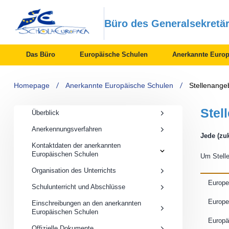
Büro des Generalsekretä
Das Büro
Europäische Schulen
Anerkannte Europ
Homepage
Anerkannte Europäische Schulen
Stellenange
Stel
Überblick
Anerkennungsverfahren
Jede (zu
Kontaktdaten der anerkannten
Kontaktdaten
Europäischen Schulen
Um Stelle
der
anerkannten
Organisation des Unterrichts
Europäischen
Schulen
Europe
Schulunterricht und Abschlüsse
submenu
​​​Eur
Einschreibungen an den anerkannten
Europäischen Schulen
​Europ
Offizielle Dokumente