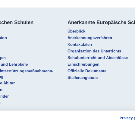
schen Schulen
Anerkannte Europäische Sc
Überblick
sion
Anerkennungsverfahren
Kontaktdaten
Organisation des Unterrichts
gen
Schulunterricht und Abschlüsse
 und Lehrpläne
Einschreibungen
Unterstützungsmaßnahmenn-
Offizielle Dokumente
ng
Stellenangebote
e Abitur
en
ender
e
Privacy 