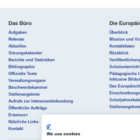
Das Büro
Die Europäi
Aufgaben
Überblick
Referate
Mission und Vi
Aktuelles
Kontaktdaten
Sitzungskalender
Rückblick
Berichte und Statistiken
Veröffentlichun
Bibliographie
Schulunterricht
Offizielle Texte
Pädagogische 
Inklusive Bildu
Verwaltungsorgane
Das Europäisch
Beschwerdekammer
Einschreibung
Stellenangebote
Schuljahreskal
Aufrufe zur Interessenbekundung
Stellenangebot
Öffentliche Aufträge
Erasmus+
Nützliche Links
Kontakt
We use cookies