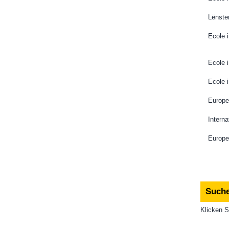
Lënster
​Ecole
​​E​col
​Ecole 
​Europ
​​Inte
​Europe
Suche
Klicken S