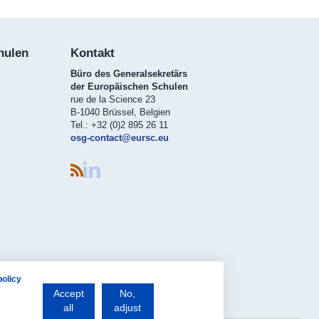
hulen
K​ontakt
Büro des Generalsekretärs
der Europäischen Schulen
rue de la Science 23
B-1040 Brüssel, Belgien
Tel.: +32 (0)2 895 26 11
osg-contact@eursc.eu
policy
Accept
No,
all
adjust