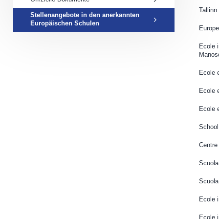
​Tallin
Stellenangebote in den anerkannten
Europäischen Schulen
​Europe
​Ecole 
Manos
​Ecole
Ecole e
Ecole 
​Schoo
​Centr
​Scuola
Scuola
Ecole 
​Ecole 