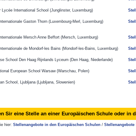
 Lycée International School (Junglinster,
Luxemburg
)
Ste
 internationale Gaston Thorn (Luxembourg-Merl,
Luxemburg
)
Ste
e internationale Mersch Anne Beffort (Mersch,
Luxemburg
)
​Ste
internationale de Mondorf-les Bains (Mondorf-les-Bains,
Luxemburg
)
Ste
ese School Den Haag Rijnlands Lyceum (Den Haag,
Niederlande
)
Ste
rnational European School Warsaw (Warschau,
Polen
)
Ste
an School, Ljubljana (Ljubljana,
Slowenien
)
Ste
n Sir eine Stelle an einer Europäischen Schule oder in 
ie hier:
Stellenangebote in den ​Europäischen Schulen​
/ ​
Stellenangebote 