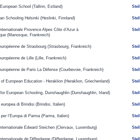
n European School (Tallinn,
Estland
)
Ste
an Schooling Helsinki (Heslinki,
Finnland
)
​Ste
internationale Provence Alpes Côte d’Azur à
​Ste
que (Manosque,
Frankreich
)
 européenne de Strasbourg (Strasbourg,
Frankreich
)
Ste
uropéenne de Lille (Lille,
Frankreich
)
Ste
européenne de Paris La Défense​ (Courbevoie,
Frankreich
)
Ste
l of European Education - Heraklion (Heraklion,
Griechenland
)
Ste
e for European Schooling, Dunshaughlin (Dunshaughlin,
Irland
)
Ste
 europea di Brindisi (Brindisi,
Italien
)
Ste
 per l’Europa di Parma​ (Parma,
Italien
)
Ste
internationale Edward Steichen (Clervaux,
Luxemburg
)
Ste
internationale de Differdange (Differdange,
Luxemburg
)
Ste